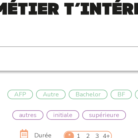
métier t’intér
AFP
Autre
Bachelor
BF
autres
initiale
supérieure
Durée
*
1
2
3
4+