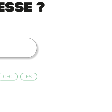
esse ?
CFC
ES