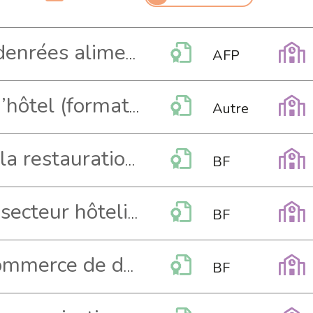
Praticien-ne en denrées alimentaires AFP
AFP
Réceptionniste d’hôtel (formation hotelleriesuisse)
Autre
Responsable de la restauration BF
BF
Responsable du secteur hôtelier-intendance BF
BF
Spécialiste du commerce de détail BF
BF