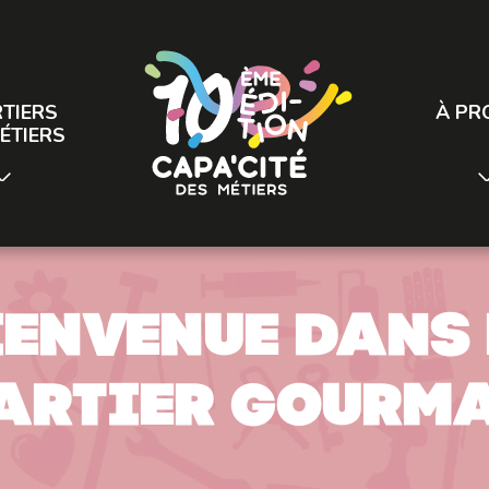
TIERS
À PR
ÉTIERS
ienvenue dans 
artier gourm