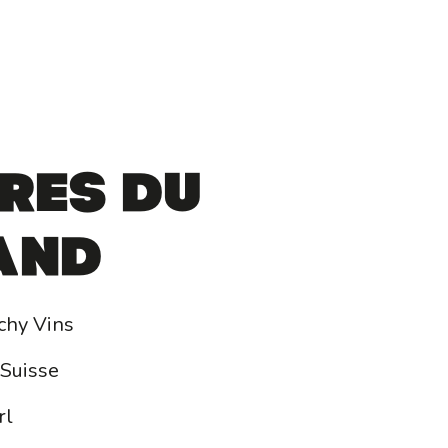
e
res du
and
chy Vins
 Suisse
rl