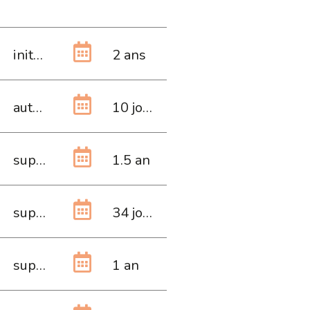
initiale
2 ans
autres
10 jours
supérieure
1.5 an
supérieure
34 jours
supérieure
1 an