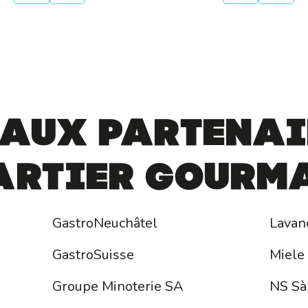
page
précédente
courante
suivante
pag
 aux partenai
artier Gourm
GastroNeuchâtel
Lavan
GastroSuisse
Miele
Groupe Minoterie SA
NS Sà