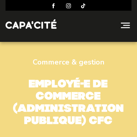
Commerce & gestion
Employé-e de
commerce
(Administration
publique) CFC