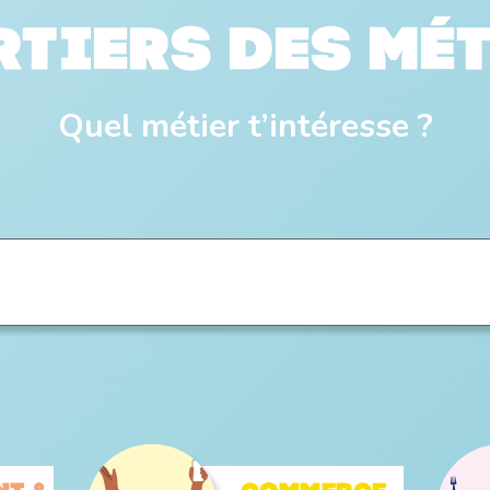
tiers des mé
Quel métier t’intéresse ?