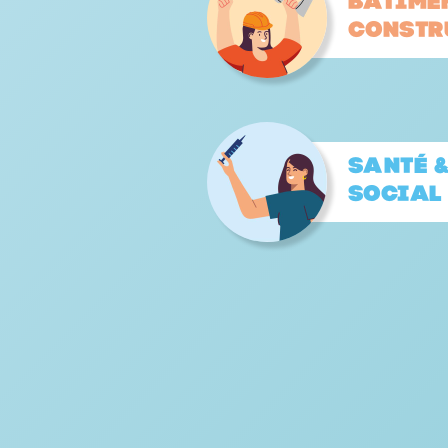
Bâtime
constr
Santé 
Social