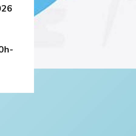
026
10h-