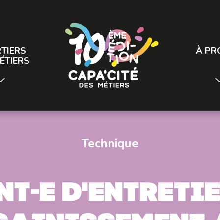
TIERS
À PR
ÉTIERS
Technique
nt-e d'entretie