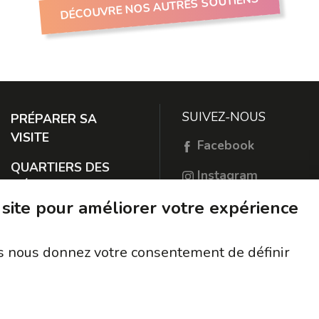
DÉCOUVRE NOS AUTRES SOUTIENS
SUIVEZ-NOUS
PRÉPARER SA
VISITE
Facebook
QUARTIERS DES
Instagram
MÉTIERS
TikTok
 site pour améliorer votre expérience
À PROPOS
RESTER EN
ous nous donnez votre consentement de définir
CONTACT
PROTECTION DES
DONNÉES