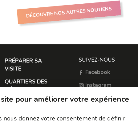
DÉCOUVRE NOS AUTRES SOUTIENS
SUIVEZ-NOUS
PRÉPARER SA
VISITE
Facebook
QUARTIERS DES
Instagram
MÉTIERS
TikTok
 site pour améliorer votre expérience
À PROPOS
RESTER EN
ous nous donnez votre consentement de définir
CONTACT
PROTECTION DES