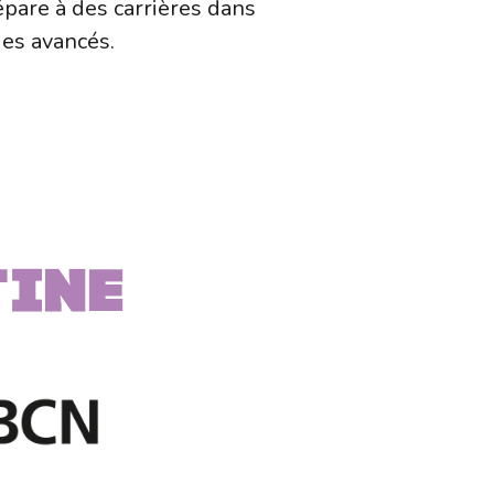
épare à des carrières dans
ues avancés.
TINE