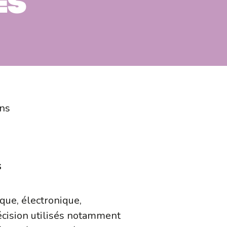
es
ans
s
que, électronique,
écision utilisés notamment