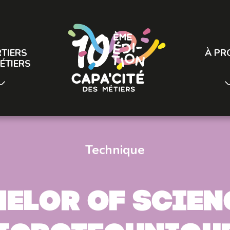
TIERS
À PR
ÉTIERS
Technique
elor of Scien