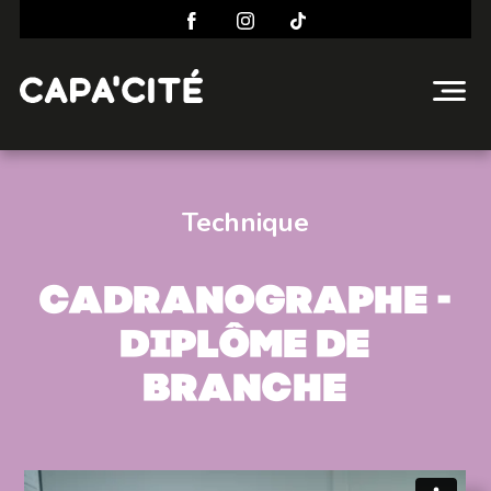
Technique
Cadranographe -
Diplôme de
branche