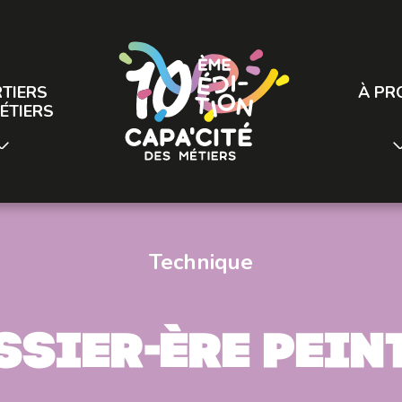
TIERS
À PR
ÉTIERS
Technique
sier-ère pein