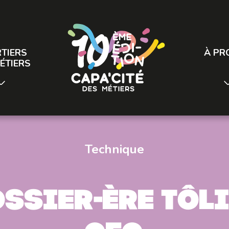
TIERS
À PR
ÉTIERS
Technique
ssier-ère tôli