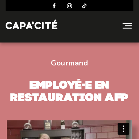
Gourmand
Employé-e en
restauration AFP