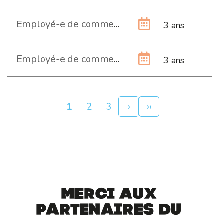
Employé-e de commerce (Administration et services) CFC
3 ans
Employé-e de commerce (Administration publique) CFC
3 ans
Pagination
Page
1
Page
2
Page
3
Page
›
Dernière
››
courante
suivante
page
Merci aux
partenaires du