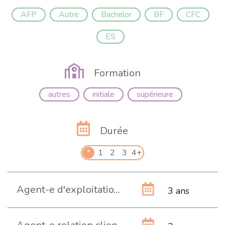
AFP
Autre
Bachelor
BF
CFC
ES
Formation
autres
initiale
supérieure
Durée
*
1
2
3
4+
Agent-e d'exploitation CFC (Commerce)
3 ans