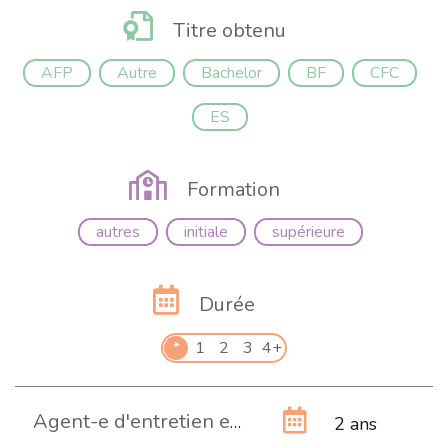
Titre obtenu
AFP
Autre
Bachelor
BF
CFC
ES
Formation
autres
initiale
supérieure
Durée
*
1
2
3
4+
Agent-e d'entretien en assainissement AFP
2 ans