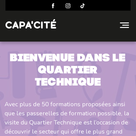
Bienvenue dans le
quartier
technique
Avec plus de 50 formations proposées ainsi
que les passerelles de formation possible, la
visite du Quartier Technique est l’occasion de
découvrir le secteur qui offre le plus grand