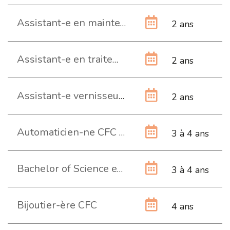
Assistant-e en maintenance d’automobiles AFP
2 ans
Assistant-e en traitement de surface AFP
2 ans
Assistant-e vernisseur-euse AFP
2 ans
Automaticien-ne CFC (Technique)
3 à 4 ans
Bachelor of Science en Microtechniques
3 à 4 ans
Bijoutier-ère CFC
4 ans