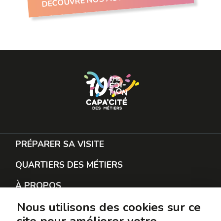
PRÉPARER SA VISITE
QUARTIERS DES MÉTIERS
À PROPOS
Nous utilisons des cookies sur ce
RESTER EN CONTACT