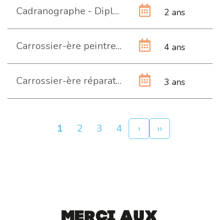
Cadranographe - Diplôme de branche
2 ans
Carrossier-ère peintre CFC
4 ans
Carrossier-ère réparateur-trice CFC
3 ans
Pagination
Page
1
Page
2
Page
3
Page
4
Page
›
Dernière
››
courante
suivante
page
Merci aux