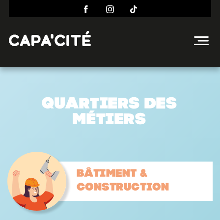
Quartiers des
métiers
Bâtiment &
construction