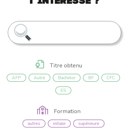
t’intéresse ?
Titre obtenu
AFP
Autre
Bachelor
BF
CFC
ES
Formation
autres
initiale
supérieure