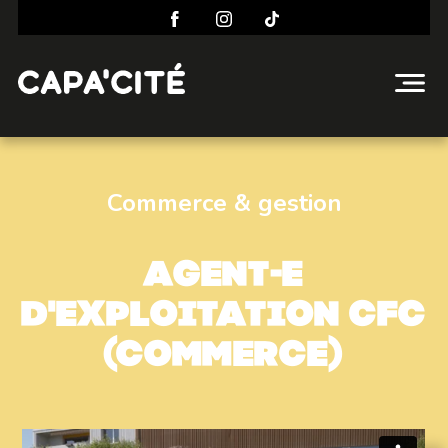
Commerce & gestion
Agent-e
d'exploitation CFC
(Commerce)