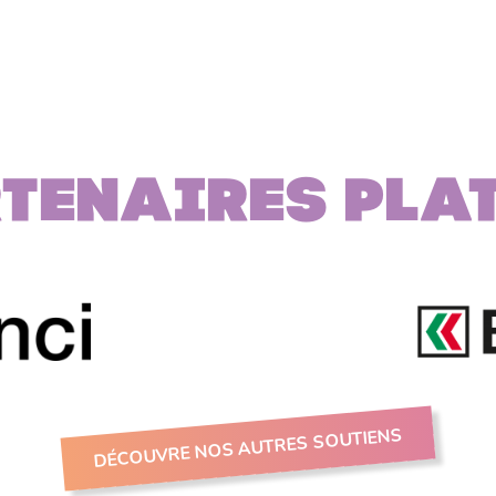
page
précédente
courante
suivante
pag
tenaires PLA
DÉCOUVRE NOS AUTRES SOUTIENS