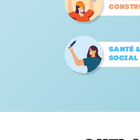
constr
Santé 
Social