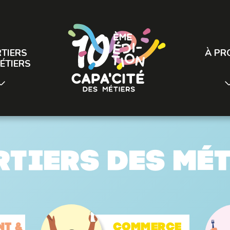
TIERS
À PR
ÉTIERS
tiers des mé
nt &
Commerce