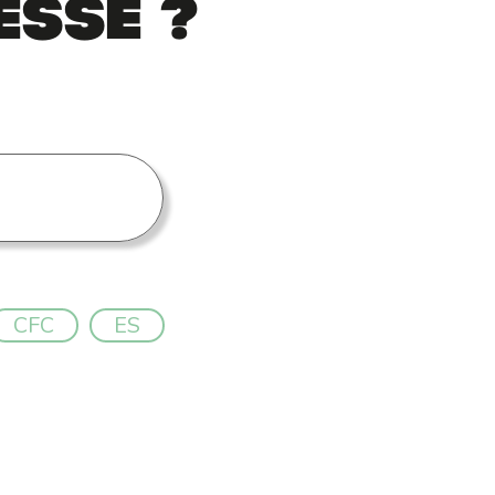
esse ?
CFC
ES