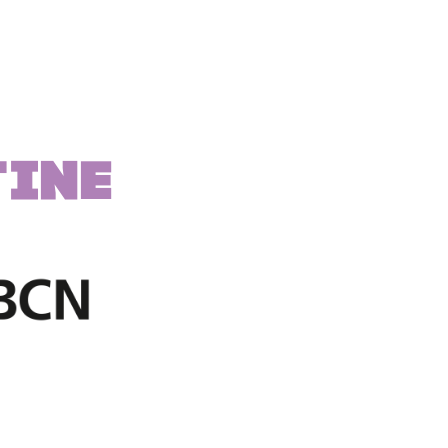
e
TINE