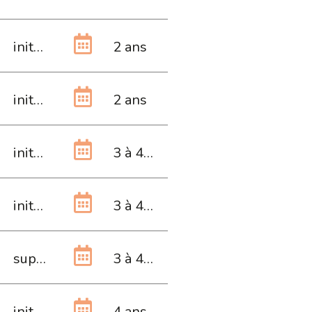
initiale
2 ans
initiale
2 ans
initiale
3 à 4 ans
initiale
3 à 4 ans
supérieure
3 à 4 ans
initiale
4 ans