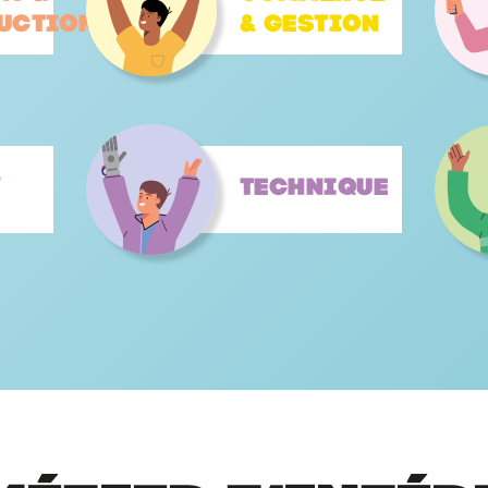
uction
& gestion
&
Technique