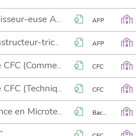
Assistant-e vernisseur-euse AFP
AFP
Assistant-te-constructeur-trice de routes AFP
AFP
Automaticien-ne CFC (Commerce)
CFC
Automaticien-ne CFC (Technique)
CFC
Bachelor of Science en Microtechniques
Bachelor HES
C
CFC