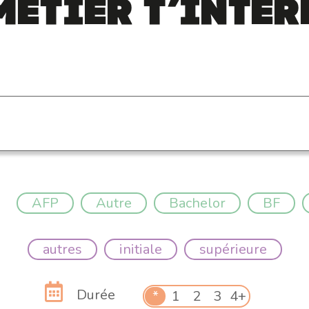
métier t’intér
AFP
Autre
Bachelor
BF
autres
initiale
supérieure
Durée
*
1
2
3
4+